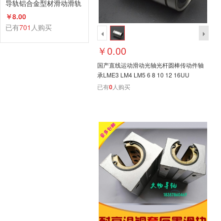
导轨铝合金型材滑动滑轨
滑台滑块厂家直销
￥8.00
已有
701
人购买
￥0.00
国产直线运动滑动光轴光杆圆棒传动件轴
承LME3 LM4 LM5 6 8 10 12 16UU
已有
0
人购买