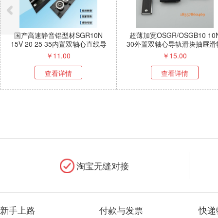
GB10 10N
铝合金抽拉导轨OLG30 35 50双
THK同尺寸高
轨滑块抽屉滑轨
轴心直线导轨滑块珠宝展柜抽屉
直线导轨15A/20
轨
轨道
滑
0
￥
16.00
情
查看详情
查
淘宝无缝对接
新手上路
付款与发票
快递