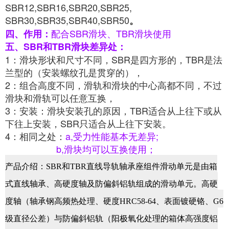
SBR12,SBR16,SBR20,SBR25,
SBR30,SBR35,SBR40,SBR50
。
配合SBR滑块、TBR滑块使用
四、作用：
五、SBR和TBR滑块差异处：
1：滑块形状和尺寸不同，SBR是四方形的，TBR是法
兰型的（安装螺纹孔是贯穿的），
2：组合高度不同，滑轨和滑块的中心高都不同，不过
滑块和滑轨可以任意互换，
3：安装：滑块安装孔的原因，TBR适合从上往下或从
下往上安装，SBR只适合从上往下安装。
4：相同之处：
a,受力性能基本无差异;
b,滑块均可以互换使用；
产品介绍：SBR
和
TBR
直线导轨轴承座
组件滑动单元
是由箱
式直线轴承、高硬度轴及防偏斜铝轨组成的滑动单元。高硬
度轴（轴承钢高频热处理、硬度HRC58-64、表面镀硬铬、G6
级直径公差）与防偏斜铝轨（阳极氧化处理的箱体高强度铝