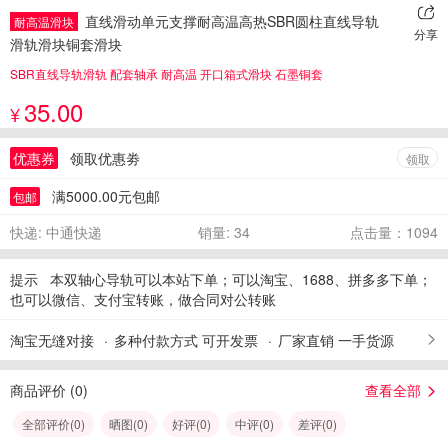
直线滑动单元支撑耐高温高热SBR圆柱直线导轨
耐高温滑块
分享
滑轨滑块铜套滑块
SBR直线导轨滑轨 配套轴承 耐高温 开口箱式滑块 石墨铜套
35.00
¥
优惠券
领取优惠劵
领取
满5000.00元包邮
包邮
快递: 中通快递
销量: 34
点击量：1094
提示
本双轴心导轨可以本站下单；可以淘宝、1688、拼多多下单；
也可以微信、支付宝转账，做合同对公转账
淘宝无缝对接
多种付款方式 可开发票
厂家直销 一手货源
商品评价 (
0
)
查看全部
全部评价(
0
)
晒图(
0
)
好评(
0
)
中评(
0
)
差评(
0
)