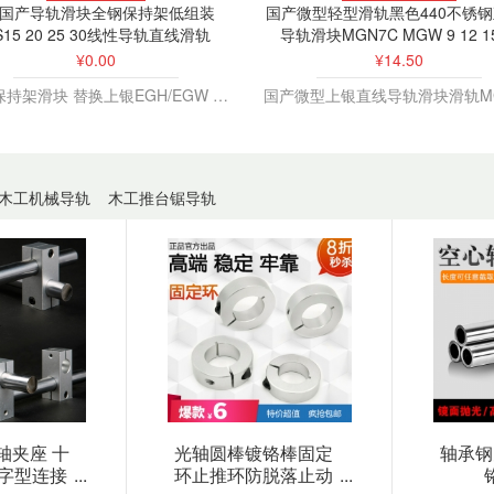
国产导轨滑块全钢保持架低组装
国产微型轻型滑轨黑色440不锈
S15 20 25 30线性导轨直线滑轨
导轨滑块MGN7C MGW 9 12 1
¥0.00
¥14.50
全钢保持架滑块 替换上银EGH/EGW 15 20 25 30,国产CHTR/THK直线导轨滑块
木工机械导轨
木工推台锯导轨
轴夹座 十
光轴圆棒镀铬棒固定
轴承钢
字型连接
...
环止推环防脱落止动
...