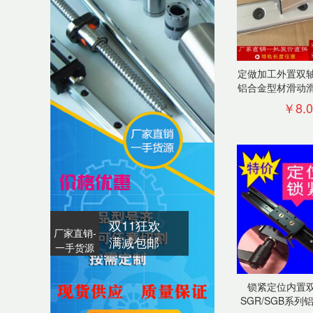
定做加工外置双
铝合金型材滑动
厂家直
￥8.0
双11狂欢
厂家直销-
满减包邮
一手货源
锁紧定位内置
SGR/SGB系