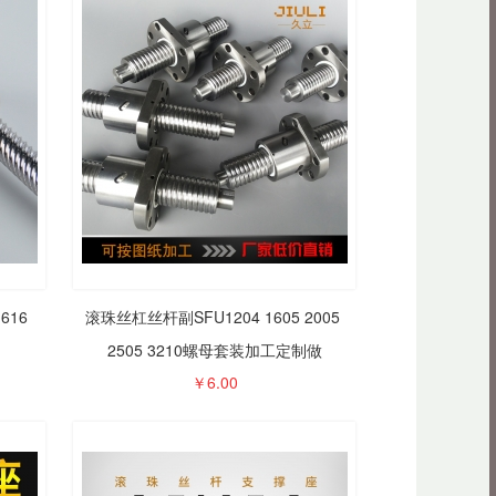
线运动滑动光
圆棒传动件轴
...
 LM4 LM5 6 8
￥0.00
 12 16UU
16 
滚珠丝杠丝杆副SFU1204 1605 2005 
2505 3210螺母套装加工定制做
承加长圆法兰
6L 20L滚珠滑动
...
￥
6.00
轨加长滑块固
￥0.00
定座