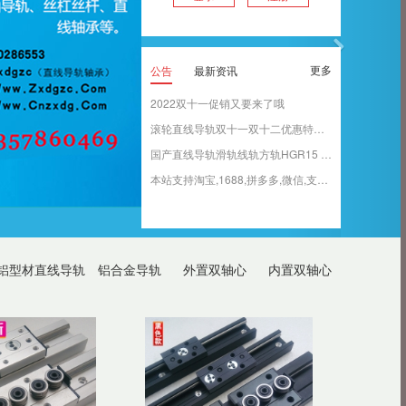
更多
公告
最新资讯
2022双十一促销又要来了哦
滚轮直线导轨双十一双十二优惠特价批发
国产直线导轨滑轨线轨方轨HGR15 20 25 30 35轨道短料零料头盲盒特价促销
本站支持淘宝,1688,拼多多,微信,支付宝,对公转账付款方式
铝型材直线导轨
铝合金导轨
外置双轴心
内置双轴心