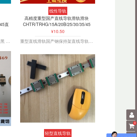
SBR12LUU 16 20
￥11.00
25 30加长滑块
线性导轨
高精度重型国产直线导轨滑轨滑块
/45直
CHTR/TRHG/15A/20B/25/30/35/45
耐高温闭口式箱式
铜套石墨滑块
¥10.50
SC25/30/16/20/35/40/50UU
￥0.00
国产线性导轨，替换上银，滑块绿黑 绿灰，红黑 全黑可选
重型直线滑轨国产钢保持架直线导轨滑块高精度线性轨TRHG15B 20B
加长滑块
铝托圆柱直线导轨
SBR系列木工机械
光轴导轨圆轨滑台
￥128.00
滑轨滑块
加工定做45#镀铬
轴承碳钢直线光轴
硬轴导轨空心轴活
￥13.50
塞杆直线光杆
椭圆法兰LMH16
0
20 25L滚珠滑动光
轻型直线导轨
轴导轨加长滑块固