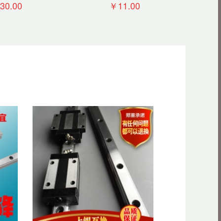
轮配螺丝
导轨滑块
30.00
￥11.00
椭圆法兰LMH16
20 25L滚珠滑动光
轴导轨加长滑块固
￥5.00
定座直线轴承
直线滑动单元支撑
耐高温高热SBR圆
柱直线导轨滑轨滑
￥35.00
块铜套滑块
开口型箱式滑动单
元直线光轴导轨