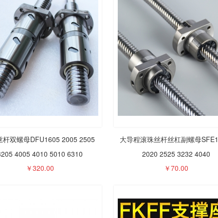
#镀铬轴承
直线滑动轴承SBR开
国产直
轴硬轴导
...
口闭口SC SDM12 16
...
轴光杆
塞杆直线
20 25 35 40耐高温钢
承LME3
.50
￥0.00
杆
保滑块
10
杆双螺母DFU1605 2005 2505 
大导程滚珠丝杆丝杠副螺母SFE16
3205 4005 4010 5010 6310
2020 2525 3232 4040
法兰轴承
椭圆法兰LMH16 20
直线轴
10 12 13
...
25L滚珠滑动光轴导轨
...
LMF1
￥
320.00
￥
70.00
 30加长固定
加长滑块固定座直线
光轴导
00
￥5.00
轴承