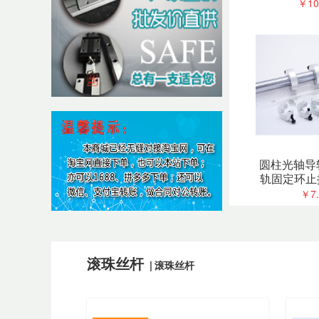
块十字固定
￥10
定
圆柱光轴导
轨固定环止
落止动开口
￥7.
位
滚珠丝杆
|
滚珠丝杆