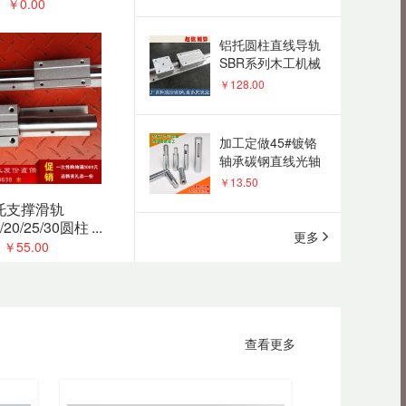
0/50/60/63/-200
滑轨滑块
￥0.00
内外径定做
加工定做45#镀铬
轴承碳钢直线光轴
硬轴导轨空心轴活
￥13.50
塞杆直线光杆
椭圆法兰LMH16
20 25L滚珠滑动光
轴导轨加长滑块固
￥5.00
定座直线轴承
托支撑滑轨
/20/25/30圆柱
...
更多
直线滑动单元支撑
直线光轴导轨
￥55.00
耐高温高热SBR圆
块加长圆轨
柱直线导轨滑轨滑
￥35.00
块铜套滑块
查看更多