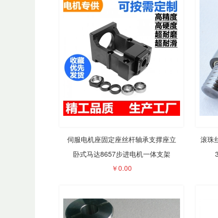
加工定做45
碳钢直线光
轨空心轴活
￥13
光
伺服电机座固定座丝杆轴承支撑座立
滚珠丝
卧式马达8657步进电机一体支架
直线滑动方
LMK/LMKL8 
￥
0.00
16 20 25
￥0.
座