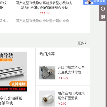
￥5.00
钢直线
国产微型直线导轨高精度轻型小线轨方
定座直线轴承
5H
型方轨MGN/MGW滚珠滑台滑轨
¥11.50
直线滑动单元支撑
耐高温高热SBR圆
国产微型上银直线导轨滑块滑轨MGN/MGW5/7/9C/H不锈钢/轴承钢
国产微型直线导轨滑块滑台滑轨全套线轨轴承MGN/W/7C/9C/12C/15C
柱直线导轨滑轨滑
￥35.00
块铜套滑块
开口型箱式滑动单
更多
元直线光轴导轨
SBR12LUU 16 20
￥11.00
热门推荐
25 30加长滑块
耐高温闭口式箱式
铜套石墨滑块
SC25/30/16/20/35/40/50UU
￥0.00
加长滑块
铝托圆柱直线导轨
空心光轴硬镀
SBR系列木工机械
铬轴导轨
...
光轴导轨圆轨滑台
￥128.00