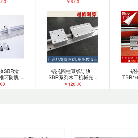
块垂直固
开口环锁紧限位圈
30/35/4
.00
￥6.00
夹
任意
轨SBR滑
铝托圆柱直线导轨
铝
推环防脱
...
SBR系列木工机械光
...
TBR16
环锁紧限
轴导轨圆轨滑台滑轨
铝合金
00
￥128.00
圈
滑块
滑