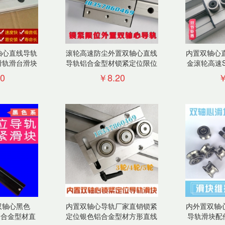
轴心直线导轨
滚轮高速防尘外置双轴心直线
内置双轴心
滑轨滑台滑块
导轨铝合金型材锁紧定位限位
金滚轮高速SGR
销
滑轨滑块
25
0
￥8.20
￥
双轴心黑色
内置双轴心导轨厂家直销锁紧
内外置双轴
列铝合金型材直
定位银色铝合金型材方形直线
导轨滑块配件S