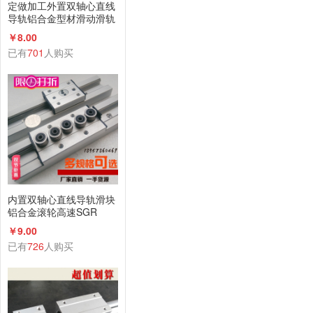
定做加工外置双轴心直线
导轨铝合金型材滑动滑轨
滑台滑块厂家直销
￥8.00
已有
701
人购买
内置双轴心直线导轨滑块
铝合金滚轮高速SGR
B10N 15 20 25 35滑轨
￥9.00
已有
726
人购买