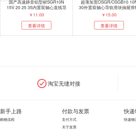
国产高速静音铝型材SGR10N
超薄加宽OSGR/OSGB10 10N
15V 20 25 35内置双轴心直线导
30外置双轴心导轨滑块抽屉滑轨
轨滑块
家具路轨
￥
11.00
￥
15.00
查看详情
查看详情
淘宝无缝对接
新手上路
付款与发票
快递
购物流程
支付方式
快递物
关于发票