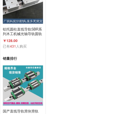
铝托圆柱直线导轨SBR系
列木工机械光轴导轨圆轨
滑台滑轨滑块
￥128.00
已有
431
人购买
销量排行
国产直线导轨滑块滑轨