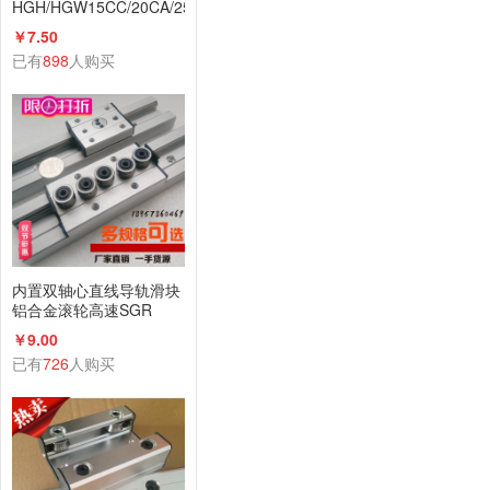
HGH/HGW15CC/20CA/25/30/35/45
线性导轨线轨
￥7.50
已有
898
人购买
内置双轴心直线导轨滑块
铝合金滚轮高速SGR
B10N 15 20 25 35滑轨
￥9.00
已有
726
人购买