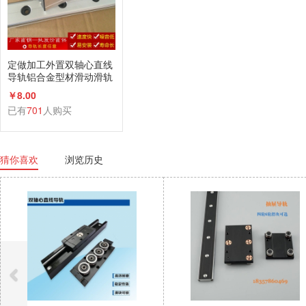
定做加工外置双轴心直线
导轨铝合金型材滑动滑轨
滑台滑块厂家直销
￥8.00
已有
701
人购买
猜你喜欢
浏览历史