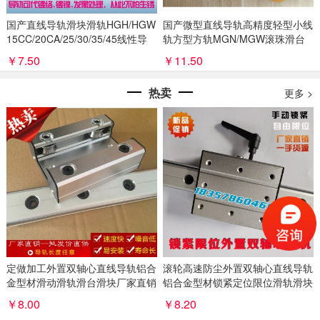
国产直线导轨滑块滑轨HGH/HGW
国产微型直线导轨高精度轻型小线
15CC/20CA/25/30/35/45线性导
轨方型方轨MGN/MGW滚珠滑台
轨线轨
滑轨
￥7.50
￥11.50
热卖
更多 >
定做加工外置双轴心直线导轨铝合
滚轮高速防尘外置双轴心直线导轨
金型材滑动滑轨滑台滑块厂家直销
铝合金型材锁紧定位限位滑轨滑块
￥8.00
￥8.20