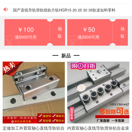
国产直线导轨滑轨线轨方轨HGR15 20 25 30 35轨道短料零料
头盲盒特价促销
￥100
￥50
领
领
本站支持淘宝,1688,拼多多,微信,支付宝,对公转账付款方式
取
取
满5000可用
满2000可用
2022双十一促销又要来了哦
新品
定做加工外置双轴心直线导轨铝合
内置双轴心直线导轨滑块铝合金滚