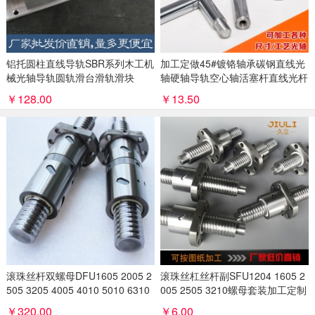
铝托圆柱直线导轨SBR系列木工机
加工定做45#镀铬轴承碳钢直线光
械光轴导轨圆轨滑台滑轨滑块
轴硬轴导轨空心轴活塞杆直线光杆
￥128.00
￥13.50
滚珠丝杆双螺母DFU1605 2005 2
滚珠丝杠丝杆副SFU1204 1605 2
505 3205 4005 4010 5010 6310
005 2505 3210螺母套装加工定制
做
￥320.00
￥6.00