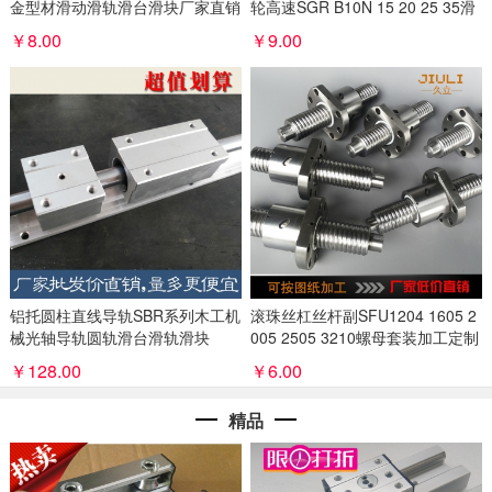
金型材滑动滑轨滑台滑块厂家直销
轮高速SGR B10N 15 20 25 35滑
轨
￥8.00
￥9.00
铝托圆柱直线导轨SBR系列木工机
滚珠丝杠丝杆副SFU1204 1605 2
械光轴导轨圆轨滑台滑轨滑块
005 2505 3210螺母套装加工定制
做
￥128.00
￥6.00
精品