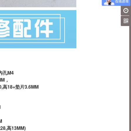
内孔M4
MM，
0,高18+垫片3.6MM
M
M
8,高13MM)