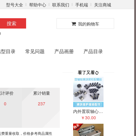
型号大全
帮助中心
联系我们
手机端
关注商城
0
搜索
我的购物车
0
选型目录
常见问题
产品画册
产品目录
看了又看
累计评价
累计销量
0
237
内外置双轴心滑块滚轮滑轮配件双排凹槽V型U型轴承导轮
￥30.00
运费重量收取，价格参考
商品属性