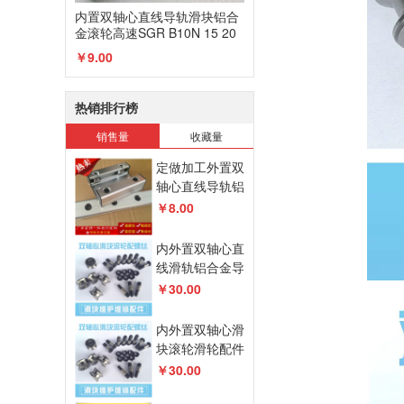
内置双轴心直线导轨滑块铝合
金滚轮高速SGR B10N 15 20
25 35滑轨
￥9.00
热销排行榜
销售量
收藏量
定做加工外置双
轴心直线导轨铝
合金型材滑动滑
￥8.00
轨滑台滑块厂家
直销
内外置双轴心直
线滑轨铝合金导
轨滑块配件
￥30.00
SGB/LGD/LGB
滚轮配螺丝
内外置双轴心滑
块滚轮滑轮配件
双排凹槽V型U
￥30.00
型轴承导轮