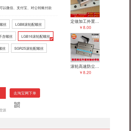
也可以微信、支付宝、对公转账付款
定做加工外置双轴心直线导轨铝合金型材滑动滑轨滑台滑块厂家直销
含螺丝
LGB8滚轮配螺丝
￥8.00
 不含螺丝
LGB16滚轮配螺丝
螺丝
SGR25滚轮配螺丝
滚轮高速防尘外置双轴心直线导轨铝合金型材锁紧定位限位滑轨滑块
￥8.20
去淘宝网下单
货源