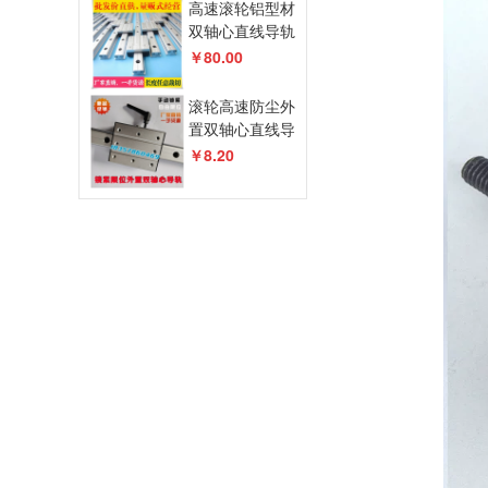
高速滚轮铝型材
双轴心直线导轨
LGD6/LGD8/12/16
￥80.00
滑轨滑台滑块特
价
滚轮高速防尘外
置双轴心直线导
轨铝合金型材锁
￥8.20
紧定位限位滑轨
滑块