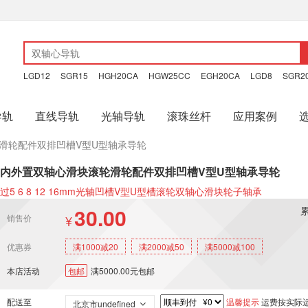
LGD12
SGR15
HGH20CA
HGW25CC
EGH20CA
LGD8
SGR2
导轨
直线导轨
光轴导轨
滚珠丝杆
应用案例
滑轮配件双排凹槽V型U型轴承导轮
内外置双轴心滑块滚轮滑轮配件双排凹槽V型U型轴承导轮
过5 6 8 12 16mm光轴凹槽V型U型槽滚轮双轴心滑块轮子轴承
30.00
销售价
¥
优惠券
满1000减20
满2000减50
满5000减100
本店活动
包邮
满5000.00元包邮
配送至
温馨提示
运费按实际
北京市undefined