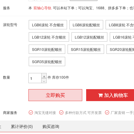
服务
本
双轴心导轨
可以本站下单；可以淘宝、1688、拼多多下单；
滚轮型号
LGB6滚轮 不含螺丝
LGB6滚轮配螺丝
LGB8滚轮 不
LGB12滚轮 不含螺丝
LGB12滚轮配螺丝
LGB16滚轮
SGR10滚轮配螺丝
SGR15滚轮配螺丝
SGR20滚轮配
SGR35滚轮配螺丝
+
数量
件
库存100件
-
立即购买
加入购物车
商家服务
淘宝无缝对接
多种付款方式 可开发票
厂家直销 一手
性
累计评价(
0
)
购买咨询