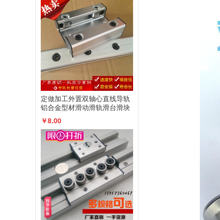
定做加工外置双轴心直线导轨
铝合金型材滑动滑轨滑台滑块
厂家直销
￥8.00